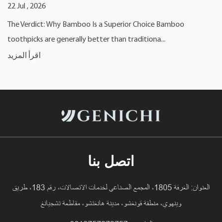
22 Jul , 2026
The Verdict: Why Bamboo Is a Superior Choice Bamboo
toothpicks are generally better than traditiona...
اقرأ المزيد
اتصل بنا
العنوان: الغرفة 1805، المجمع الصناعي لخدمات الاتصالات، رقم 183، طريق
وينهوي، منطقة قونغشو، مدينة هانغتشو، مقاطعة تشجيانغ