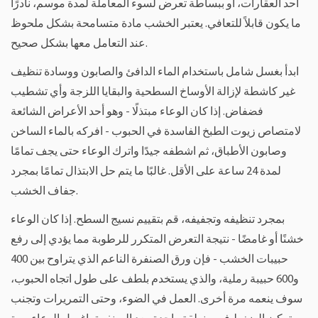
أحد العقارات، أو ببساطة تعرض لسوء المعاملة لمدة موسم، نادرًا
ما يكون قابلاً للتعافي. يعتبر الخشب مادة متسامحة بشكل ملحوظ
عند التعامل معها بشكل صحيح.
ابدأ بغسل شامل باستخدام الماء الدافئ والصابون ووسادة تنظيف
غير كاشطة لإزالة الأوساخ السطحية والبقايا اللزجة وأي تشطيب
فضفاض. إذا كان الوعاء مبتذلًا - وهو أحد الأعراض الشائعة
لامتصاص زيوت الطبخ الفاسدة في الحبوب - افركه بالماء الساخن
وصابون الأطباق، ثم اشطفه جيدًا واترك الوعاء حتى يجف تمامًا
لمدة 24 ساعة على الأقل. غالبًا ما يتم حل الابتذال تمامًا بمجرد
جفاف الخشب.
بمجرد تنظيفه وتجفيفه، قم بتقييم نسيج السطح. إذا كان الوعاء
خشنًا أو غامضًا - نتيجة التعرض المتكرر للرطوبة مما يؤدي إلى رفع
حبيبات الخشب - فإن ورق الصنفرة الناعم الذي يتراوح بين 400
و600 حبيبة رملية، والذي يستخدم بلطف على طول اتجاه الحبوب،
سوف ينعمه مرة أخرى. العمل في الضوء، وحتى التمريرات وتجنب