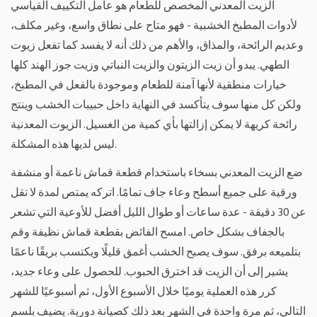
الزيت المعدني المخصص للطعام هو عامل التكييف القياسي
لأدوات المطبخ الخشبية - فهو متاح على نطاق واسع، وغير مكلف،
وعديم الرائحة، والمذاق، والأهم من ذلك أنه لا يفسد كما تفعل زيوت
الطهي. يبدو أن زيت الزيتون والزيت النباتي وزيت جوز الهند كلها
خيارات منطقية لأنها آمنة للطعام وموجودة بالفعل في المطبخ،
ولكن كل منها سوف يتأكسد في النهاية داخل حبيبات الخشب وينتج
رائحة كريهة لا يمكن إزالتها بأي كمية من الغسيل. الزيوت المعدنية
ليس لديها هذه المشكلة.
ضع الزيت المعدني بسخاء باستخدام قطعة قماش ناعمة أو منشفة
ورقية على جميع أسطح وعاء جاف تمامًا. اتركه يمتص لمدة لا تقل
عن 30 دقيقة - عدة ساعات أو طوال الليل أفضل للأوعية التي تشعر
بالجفاف بشكل خاص. امسح الفائض بقطعة قماش نظيفة وقم
بتلميعه برفق. سوف يصبح الخشب أغمق قليلًا ويكتسب بريقًا ناعمًا
يشير إلى أن الزيت قد اخترق الحبوب. للحصول على وعاء جديد،
كرر هذه العملية يوميًا خلال الأسبوع الأول، ثم أسبوعيًا للشهر
التالي، ثم مرة واحدة في الشهر بعد ذلك كصيانة دورية. يضيف بلسم