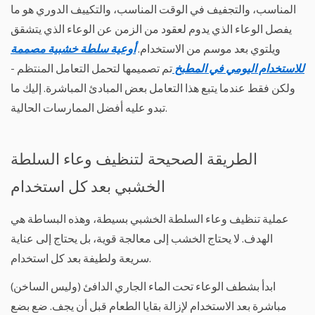
والتعقيم:
المناسب، والتجفيف في الوقت المناسب، والتكييف الدوري هو ما
عندما
يفصل الوعاء الذي يدوم لعقود من الزمن عن الوعاء الذي يتشقق
لا
ويلتوي بعد موسم من الاستخدام.
أوعية سلطة خشبية مصممة
يكون
للاستخدام اليومي في المطبخ
تم تصميمها لتحمل التعامل المنتظم -
الصابون
ولكن فقط عندما يتبع هذا التعامل بعض المبادئ المباشرة. إليك ما
وحده
كافيًا
تبدو عليه أفضل الممارسات الحالية.
4
تكييف
الطريقة الصحيحة لتنظيف وعاء السلطة
الخشب:
الخطوة
الخشبي بعد كل استخدام
التي
يتخطاها
عملية تنظيف وعاء السلطة الخشبي بسيطة، وهذه البساطة هي
معظم
الهدف. لا يحتاج الخشب إلى معالجة قوية، بل يحتاج إلى عناية
الناس
سريعة ولطيفة بعد كل استخدام.
5
أخطاء
ابدأ بشطف الوعاء تحت الماء الجاري الدافئ (وليس الساخن)
شائعة
مباشرة بعد الاستخدام لإزالة بقايا الطعام قبل أن يجف. ضع بضع