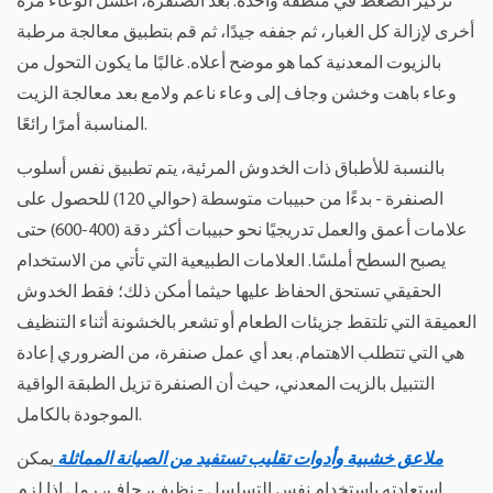
تركيز الضغط في منطقة واحدة. بعد الصنفرة، اغسل الوعاء مرة
أخرى لإزالة كل الغبار، ثم جففه جيدًا، ثم قم بتطبيق معالجة مرطبة
بالزيوت المعدنية كما هو موضح أعلاه. غالبًا ما يكون التحول من
وعاء باهت وخشن وجاف إلى وعاء ناعم ولامع بعد معالجة الزيت
المناسبة أمرًا رائعًا.
بالنسبة للأطباق ذات الخدوش المرئية، يتم تطبيق نفس أسلوب
الصنفرة - بدءًا من حبيبات متوسطة (حوالي 120) للحصول على
علامات أعمق والعمل تدريجيًا نحو حبيبات أكثر دقة (400-600) حتى
يصبح السطح أملسًا. العلامات الطبيعية التي تأتي من الاستخدام
الحقيقي تستحق الحفاظ عليها حيثما أمكن ذلك؛ فقط الخدوش
العميقة التي تلتقط جزيئات الطعام أو تشعر بالخشونة أثناء التنظيف
هي التي تتطلب الاهتمام. بعد أي عمل صنفرة، من الضروري إعادة
التتبيل بالزيت المعدني، حيث أن الصنفرة تزيل الطبقة الواقية
الموجودة بالكامل.
ملاعق خشبية وأدوات تقليب تستفيد من الصيانة المماثلة
يمكن
استعادته باستخدام نفس التسلسل - نظيف، جاف، رمل إذا لزم