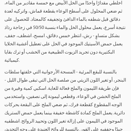
اخلطي مقدارًا واحدًا من الخل الأبيض مع خمسة مقادير من الماء،
ثم ضعي المحلول على أسطح الوعاء بقطعة قماش، واتركيه لعدة
دقائق قبل شطفه بالماء الدافئ وتجفيفه كالمعتاد. للحصول على
نتيجة أسرع، يعمل محلول الخل والماء بنسبة 50/50 في زجاجة رذاذ
بشكل متساوٍ - رش، انتظر خمس دقائق، امسح، اشطف، جفف.
يعمل حمض الأسيتيك الموجود في الخل على تعطيل أغشية الخلايا
البكتيرية دون تجريد الزيوت الطبيعية من الخشب أو ترك بقايا
كيميائية.
بالنسبة للبقع المرئية - المسحة الأرجوانية التي خلفتها سلطات
البنجر، أو تغير اللون الزيتي من صلصة الخل التي تبقى طوال الليل -
فإن طريقة الليمون والملح فعالة للغاية. اسكبي كمية وفيرة من
الملح الخشن في الوعاء، وقطعي ليمونة إلى نصفين، واستخدمي
الوجه المقطوع كقطعة فرك، ثم ضعي الملح على البقعة بحركات
دائرية. يعمل الملح كمادة كاشطة خفيفة بينما يعمل حمض الستريك
الموجود في الليمون على إزالة تغير اللون وتحييد الروائح. اشطفيه
جيدًا وجففيه على الفور. بالنسبة للروائح العنيدة على وجه التحديد،