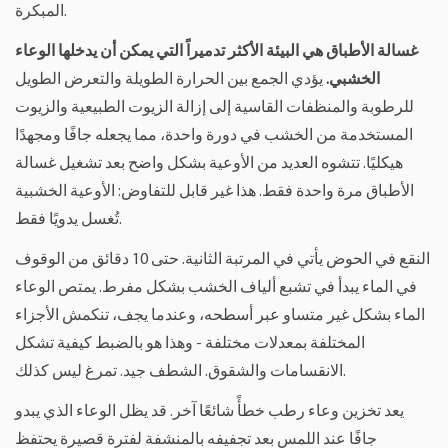
المبكرة.
غسالة الأطباق هي البيئة الأكثر تدميراً التي يمكن أن يدخلها الوعاء
الخشبي.
يؤدي الجمع بين الحرارة الطويلة والتعرض الطويل
للرطوبة والمنظفات القاسية إلى إزالة الزيوت الطبيعية والزيوت
المستخدمة من الخشب في دورة واحدة، مما يجعله جافًا ومجهدًا
هيكليًا. تتشوه العديد من الأوعية بشكل واضح بعد تشغيل غسالة
الأطباق مرة واحدة فقط. هذا غير قابل للتفاوض: الأوعية الخشبية
تُغسل يدويًا فقط.
النقع في الحوض يأتي في المرتبة الثانية. حتى 10 دقائق من الوقوف
في الماء يبدأ في تشبع ألياف الخشب بشكل مفرط. يمتص الوعاء
الماء بشكل غير متساو عبر أسطحه، وعندما يجف، تنكمش الأجزاء
المختلفة بمعدلات مختلفة - وهذا هو بالضبط كيفية تشكل
الانقسامات والشقوق. الشطف جيد. تمرغ ليس كذلك.
يعد تخزين وعاء رطب خطأً شائعًا آخر. قد يظل الوعاء الذي يبدو
جافًا عند اللمس بعد تجفيفه بالمنشفة لفترة قصيرة يحتفظ