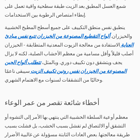
شمع العسل المطبق بعد الزيت طبقة سطحية واقية تعمل على
إبطاء امتصاص الرطوبة بين الاستخدامات.
ينطبق نفس منطق التكييف على جميع أسطح المطبخ الخشبية
والخيزران.
ألواح التقطيع المصنوعة من الخيزران تتبع نفس مبادئ
العناية
الاستفادة من معالجة الزيوت المعدنية المتطابقة - الخيزران
أصلب قليلاً وأقل مسامية من معظم الأخشاب الصلبة، لكنه لا يزال
يجف ويتشقق دون تكييف دوري. وبالمثل،
تتطلب ألواح الجبن
المصنوعة من الخيزران نفس روتين تكييف الزيت
سيبقى ناعمًا
وخاليًا من التشققات لسنوات مع الاهتمام الشهري.
أخطاء شائعة تقصر من عمر الوعاء
معظم أوعية السلطة الخشبية التي ينتهي بها الأمر إلى التشوه أو
التشقق أو الالتصاق لم تفشل بسبب الخشب، بل فشلت بسبب
طريقة معالجتها. بعض العادات الثابتة مسؤولة عن غالبية الأضرار