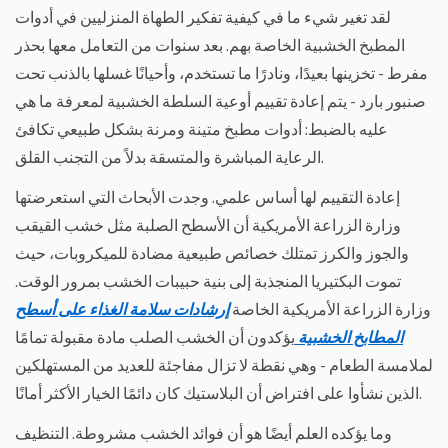
بمظهر
لقد تغير شيء ما في كيفية تفكير الطهاة المنزليين في أدوات
جديد،
المطبخ الخشبية الخاصة بهم. بعد سنوات من التعامل معها بحذر
وهي
مفرط - تخزينها بعيدًا، ونادرًا ما تستخدم، وأحيانًا غسلها بالذنب تحت
تستحق
صنبور بارد - يتم إعادة تقييم أوعية السلطة الخشبية لمعرفة ما هي
ذلك
عليه بالضبط: أدوات مطبخ متينة ومرنة بشكل طبيعي تكافئ
2
الرعاية المباشرة والمتسقة بدلاً من التجنب القلق.
الطريقة
الصحيحة
إعادة التقييم لها أساس علمي. وجدت الأبحاث التي استعرضتها
لتنظيف
وزارة الزراعة الأمريكية أن الأسطح الصلبة مثل خشب القيقب
وعاء
والجوز والكرز تمتلك خصائص طبيعية مضادة للميكروبات، حيث
السلطة
الخشبي
تموت البكتيريا المنجذبة إلى بنية حبيبات الخشب بمرور الوقت.
بعد
وزارة الزراعة الأمريكية الخاصة
إرشادات سلامة الغذاء على أسطح
كل
المطابخ الخشبية
يؤكدون أن الخشب الصلب مادة مقبولة تمامًا
استخدام
لملامسة الطعام - وهي نقطة لا تزال مفاجئة للعديد من المستهلكين
3
الذين نشأوا على افتراض أن البلاستيك كان دائمًا الخيار الأكثر أمانًا.
التنظيف
العميق
وما يؤكده العلم أيضًا هو أن فوائد الخشب مشروطة. التنظيف