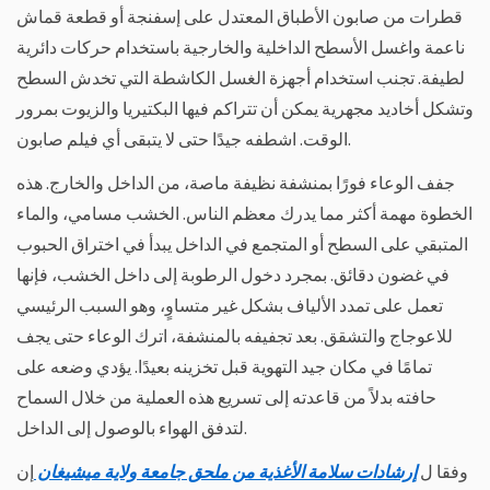
تقصر
قطرات من صابون الأطباق المعتدل على إسفنجة أو قطعة قماش
من
ناعمة واغسل الأسطح الداخلية والخارجية باستخدام حركات دائرية
عمر
لطيفة. تجنب استخدام أجهزة الغسل الكاشطة التي تخدش السطح
الوعاء
وتشكل أخاديد مجهرية يمكن أن تتراكم فيها البكتيريا والزيوت بمرور
6
ترميم
الوقت. اشطفه جيدًا حتى لا يتبقى أي فيلم صابون.
وعاء
جفف الوعاء فورًا بمنشفة نظيفة ماصة، من الداخل والخارج. هذه
خشبي
الخطوة مهمة أكثر مما يدرك معظم الناس. الخشب مسامي، والماء
قديم
أو
المتبقي على السطح أو المتجمع في الداخل يبدأ في اختراق الحبوب
مهمل
في غضون دقائق. بمجرد دخول الرطوبة إلى داخل الخشب، فإنها
تعمل على تمدد الألياف بشكل غير متساوٍ، وهو السبب الرئيسي
للاعوجاج والتشقق. بعد تجفيفه بالمنشفة، اترك الوعاء حتى يجف
تمامًا في مكان جيد التهوية قبل تخزينه بعيدًا. يؤدي وضعه على
حافته بدلاً من قاعدته إلى تسريع هذه العملية من خلال السماح
لتدفق الهواء بالوصول إلى الداخل.
وفقا ل
إرشادات سلامة الأغذية من ملحق جامعة ولاية ميشيغان
إن