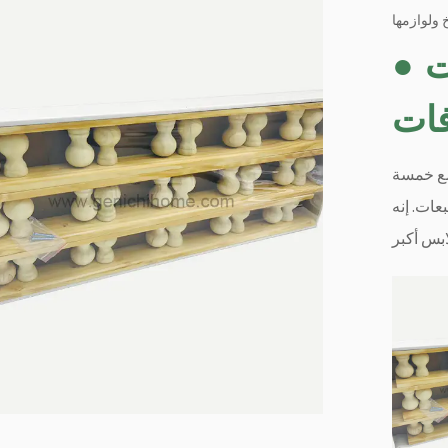
 ولوازمها
خطاف للملابس والقبعات
●
 مع خمسة
ات. إنه