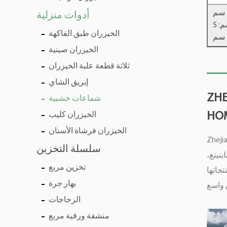
الطول: 50.5 سم
أدوات منزلية
العرض: 6 سم: 5
الخيزران طبق الفاكهة
سم
الخيزران صينية
ثلاثة قطعة علبة الخيزران
إبريق الشاي
ZH
شماعات خشبية
HOM
الخيزران كليب
الخيزران فرشاة الأسنان
وهي مؤسسة تعمل في
سلسلة التخزين
نينغ،
تخزين مربع
جاتها
بهار جرة
الزجاجات
منشفة ورقية مربع