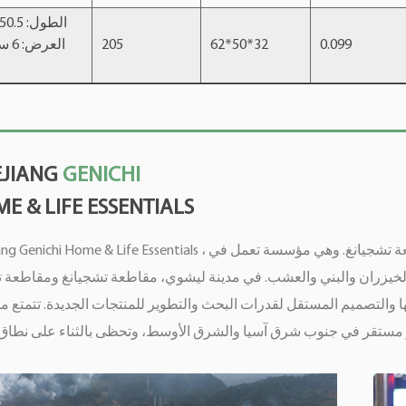
205
62*50*32
0.099
EJIANG
GENICHI
E & LIFE ESSENTIALS
Zhejiang Genichi Home & Life Essentials ، التي تأسست في عام 2017، تقع في مدينة جينهوا، مقاطعة تشجيانغ. 
زران والبني والعشب. في مدينة ليشوي، مقاطعة تشجيانغ ومقاطعة تاي
 والتصميم المستقل لقدرات البحث والتطوير للمنتجات الجديدة. تتمتع منت