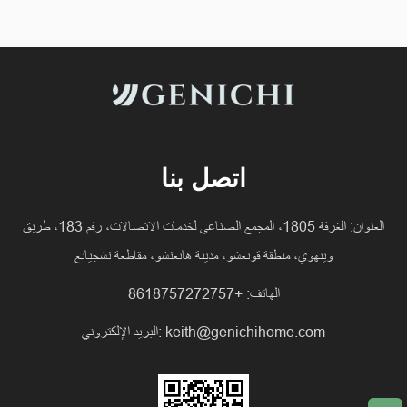
اتصل بنا
العنوان: الغرفة 1805، المجمع الصناعي لخدمات الاتصالات، رقم 183، طريق
وينهوي، منطقة قونغشو، مدينة هانغتشو، مقاطعة تشجيانغ
الهاتف: +8618757272757
keith@genichihome.com
البريد الإلكتروني: