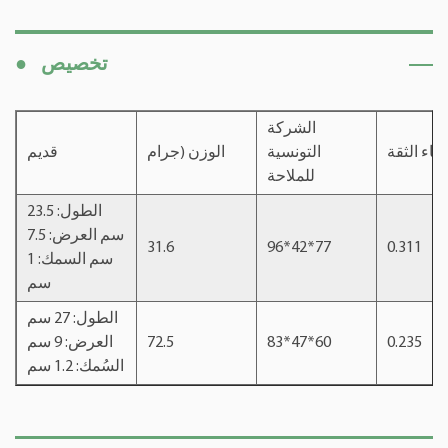
تخصيص
●
الشركة
بناء الثقة
التونسية
الوزن (جرام
قديم
للملاحة
الطول: 23.5
سم العرض: 7.5
31.6
96*42*77
0.311
سم السمك: 1
سم
الطول: 27 سم
0.235
83*47*60
72.5
العرض: 9 سم
السُمك: 1.2 سم